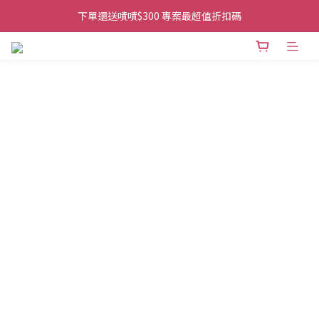
👉首次加入官方line送$200折價卷👈
下單還送嘖嘖$300 專案最超值折扣碼
👉首次加入官方line送$200折價卷👈