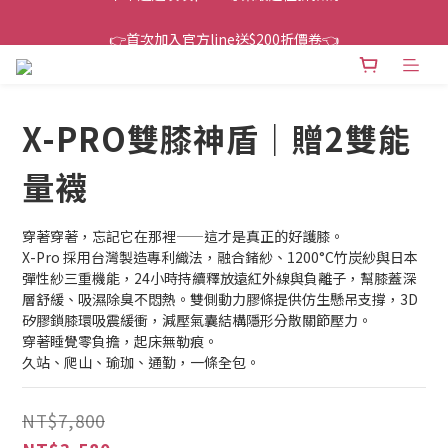
👉首次加入官方line送$200折價卷👈
👉首次加入官方line送$200折價卷👈
下單還送嘖嘖$300 專案最超值折扣碼
👉首次加入官方line送$200折價卷👈
X-PRO雙膝神盾｜贈2雙能
量襪
穿著穿著，忘記它在那裡——這才是真正的好護膝。
X-Pro 採用台灣製造專利織法，融合鍺紗、1200°C竹炭紗與日本
彈性紗三重機能，24小時持續釋放遠紅外線與負離子，幫膝蓋深
層舒緩、吸濕除臭不悶熱。雙側動力膠條提供仿生懸吊支撐，3D
矽膠鎖膝環吸震緩衝，減壓氣囊結構隱形分散關節壓力。
穿著睡覺零負擔，起床無勒痕。
久站、爬山、瑜珈、通勤，一條全包。
NT$7,800