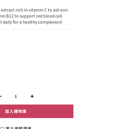
xtract rich in vitamin C to aid iron 
in B12 to support red blood cell 
 daily for a healthy complexion!
加入購物車
加入追蹤清單