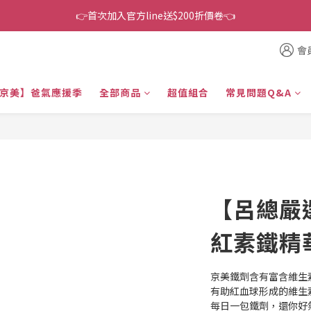
👉首次加入官方line送$200折價卷👈
👉首次加入官方line送$200折價卷👈
下單還送嘖嘖$300 專案最超值折扣碼
會
👉首次加入官方line送$200折價卷👈
京美】爸氣應援季
全部商品
超值組合
常見問題Q&A
【呂總嚴
紅素鐵精華
京美鐵劑含有富含維生
有助紅血球形成的維生素
每日一包鐵劑，還你好