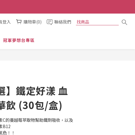
員登入
購物車(0)
聯絡我們
冠軍夢想台專區
選】鐵定好漾 血
飲 (30包/盒)
素C的蔓越莓萃取物幫助鐵劑吸收，以及
B12
氣色！！