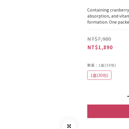
Containing cranberry e
absorption, and vitam
formation. One packet
NT$7,980
NT$1,890
數量
: 1盒(30包)
1盒(30包)