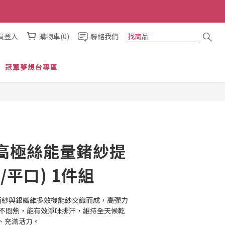
員登入
購物車(0)
聯絡我們
冠軍夢想台專區
高極絲能量鍺紗提
/平口) 1件組
抗菌紗與銀纖維多效機能紗交織而成，高彈力
高透氣不悶熱，能有效淨味排汗，維持全天候乾
、充滿活力。