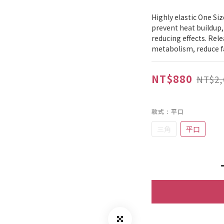
Highly elastic One Siz
prevent heat buildup,
reducing effects. Rel
metabolism, reduce f
NT$880
NT$2,
款式
: 平口
三角
平口