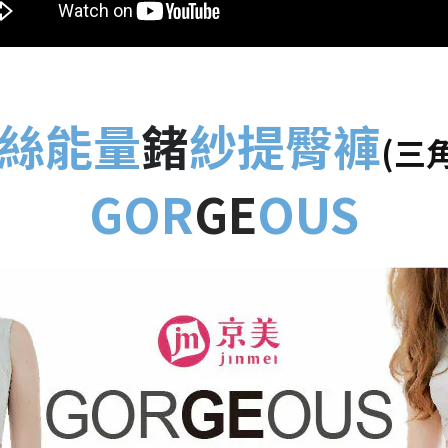
絲能量
鍺
紗提臀褲
(三
GOR
GE
OUS