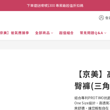
👉首次加入官方line送$200折價卷👈
下單還送嘖嘖$300 專案最超值折扣碼
👉首次加入官方line送$200折價卷👈
會
京美】爸氣應援季
全部商品
超值組合
常見問題Q&A
【京美】
臀褲(三角
結合專利PROTIMO
One Size設計，
爽舒適，讓您輕鬆自在