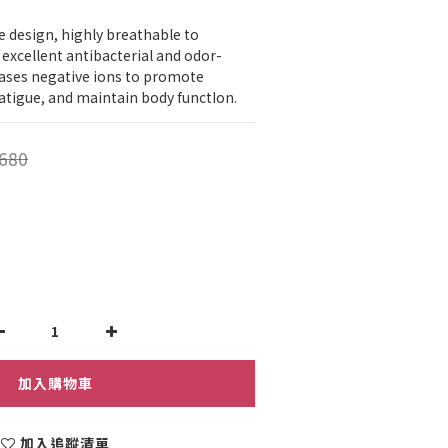
e design, highly breathable to 
 excellent antibacterial and odor-
eases negative ions to promote 
atigue, and maintain body functIon.
680
加入購物車
加入追蹤清單