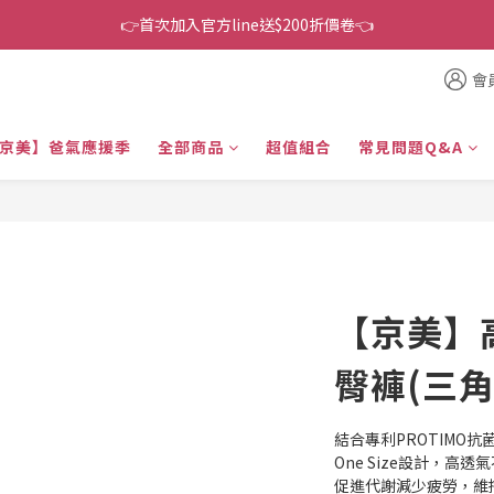
👉首次加入官方line送$200折價卷👈
👉首次加入官方line送$200折價卷👈
下單還送嘖嘖$300 專案最超值折扣碼
會
👉首次加入官方line送$200折價卷👈
京美】爸氣應援季
全部商品
超值組合
常見問題Q&A
【京美】
臀褲(三角
結合專利PROTIMO
One Size設計，
促進代謝減少疲勞，維