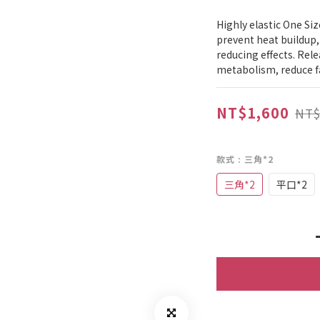
Highly elastic One Siz
prevent heat buildup,
reducing effects. Rel
metabolism, reduce f
NT$1,600
NT$
款式
: 三角*2
三角*2
平口*2