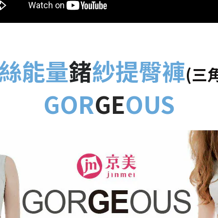
絲能量
鍺
紗提臀褲
(三
GOR
GE
OUS