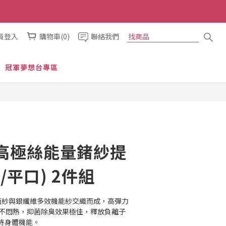
員登入
購物車(0)
聯絡我們
冠軍夢想台專區
高極絲能量鍺紗提
/平口) 2件組
抗菌紗與銀纖維多效機能紗交織而成，高彈力
高透氣不悶熱，抑菌除臭效果極佳，釋放負離子
持身體機能。