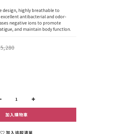
e design, highly breathable to 
 excellent antibacterial and odor-
eases negative ions to promote 
atigue, and maintain body functIon.
5,280
加入購物車
加入追蹤清單