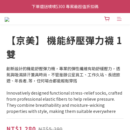
下單還送嘖嘖$300 專案最超值折扣碼
👉首次加入官方line送$200折價卷👈
👉首次加入官方line送$200折價卷👈
【京美】 機能紓壓彈力襪 1
雙
創新設計的機能舒壓彈力襪，專業的彈性纖維有助舒緩壓力，透
氣與吸濕排汗兼具時尚，不管是辦公室員工、工作久站、長途旅
遊、年長者..等，任何場合都能輕鬆穿搭
Innovatively designed functional stress-relief socks, crafted 
from professional elastic fibers to help relieve pressure. 
They combine breathability and moisture-wicking 
properties with style, making them suitable everywhere
NT$1,280
NT$5,280