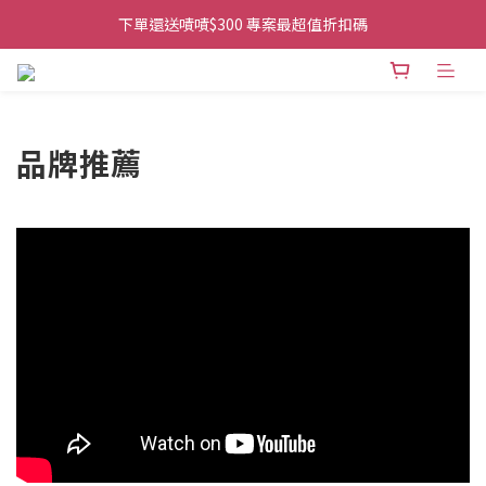
👉首次加入官方line送$200折價卷👈
下單還送嘖嘖$300 專案最超值折扣碼
👉首次加入官方line送$200折價卷👈
品牌推薦