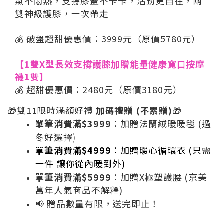
氣不悶熱，支撐膝蓋不卡卡，活動更自在，兩
雙神級護膝，一次帶走
💰 破盤超甜優惠價：3999元（原價5780元）
【1雙
X型長效支撐護膝加贈能量健康寬口按摩
襪1雙】
💰 超甜優惠價：2480元（原價3180元）
🎁雙11限時滿額好禮
加碼禮贈
(不累贈)
🎁
單筆消費滿$3999
：加贈法蘭絨暖暖毯 (過
冬好選擇)
單筆消費滿$4999
：加贈暖心循環衣 (只需
一件 讓你從內暖到外)
單筆消費滿$5999
：加贈X極塑護腰 (京美
萬年人氣商品不解釋)
📢 贈品數量有限，送完即止！