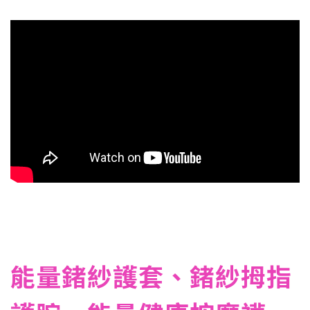
能量鍺紗護套、鍺紗拇指