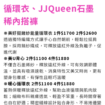
循環衣、JJQueen石墨
稀內搭褲
🔆
美好挺鍺紗能量循環衣
1件$1700 2件$2600
透過獨特編織方式讓手心自然朝前，輕鬆拉挺肩
膀。採用鍺紗織成，可釋放遠紅外線及負離子，促
進代謝
🔆美U背心
2件$1100 4件$1880
不僅
含石墨烯紗，釋放遠紅外線，可有效調節體
溫，並具有吸濕速乾、消臭特性又美又時尚，更有
塑身包覆感，有彈性且輕巧溫暖
🔆
暖心循環衣
2件$1100 4件$1880
蓄熱保暖釋放遠紅外線，幫助血液循環與肌肉放
鬆；細緻布料親膚透氣、輕盈不笨重，長時間穿著
也自在舒適；精密縫線設計貼合身形、不易捲邊變