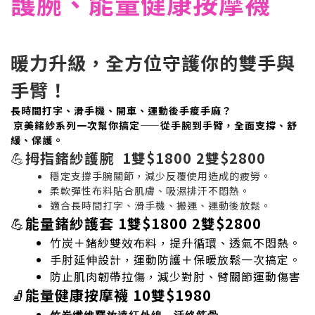
護腕、能量健康按摩襪
暖力升級，全方位守護你的雙手與
手臂！
長時間打字、滑手機、開車、運動後手痠手麻？
京美鍺紗系列一次幫你搞定——從手腕到手臂，全面支撐、舒
緩、保護。
💪
拇指鍺紗護腕 1雙$1800 2雙$2800
穩定支撐手腕關節，減少反覆使用造成的疲勞。
柔軟彈性布料貼合肌膚、吸濕排汗不悶熱。
適合長時間打字、滑手機、搬運、運動後放鬆。
💪
能量鍺紗護套 1雙$1800 2雙$2800
竹炭＋鍺紗雙效布料，提升循環、透氣不悶熱。
手肘延伸設計，運動防護＋保暖放鬆一次搞定。
防止肌肉韌帶拉傷，減少對肘、臂關節運動傷害​
🧦
能量健康按摩襪 10雙$1980