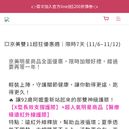
👉首次加入官方line送$200折價卷👈
👉首次加入官方line送$200折價卷👈
下單還送嘖嘖$300 專案最超值折扣碼
👉首次加入官方line送$200折價卷👈
💥京美雙11超狂優惠週｜限時7天 (11/6–11/12)
京美明星商品全面優惠，限時加贈好禮，錯過
要再等一年！
輕裝上陣，守護關節健康，讓你動得更遠、跑
得更久！
🔥 讓92歲阿嬤重新站起來的那雙神級護膝！
【X型長效支撐護膝】+超人氣明星商品【醫療
級遠紅外線護膝】
特點：遠紅外線釋放，幫助血液循環；夏季透