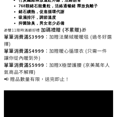
竹炭纖維釋放遠紅外線，活絡筋骨
768顆鍺石能量粒，活絡通暢鍺 釋放負離子
鍺石續熱，促進循環代謝
吸濕排汗，調節溫度
抑菌除臭，男女老少必備
加碼禮贈
(不累贈)
🎁
🎁雙11限時滿額好禮
單筆消費滿$3999
：加贈法蘭絨暖暖毯 (過冬好選
擇)
單筆消費滿$4999
：加贈暖心循環衣 (只需一件
讓你從內暖到外)
單筆消費滿$5999
：加贈X極塑護腰 (京美萬年人
氣商品不解釋)
📢 贈品數量有限，送完即止！