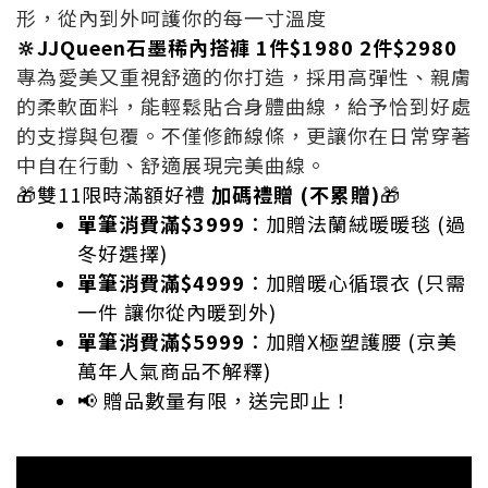
形，從內到外呵護你的每一寸溫度
🔆JJQueen石墨稀內搭褲
1件$1980 2件$2980
專為愛美又重視舒適的你打造，採用高彈性、親膚
的柔軟面料，能輕鬆貼合身體曲線，給予恰到好處
的支撐與包覆。不僅修飾線條，更讓你在日常穿著
中自在行動、舒適展現完美曲線。
🎁雙11限時滿額好禮
加碼禮贈
(不累贈)
🎁
單筆消費滿$3999
：加贈法蘭絨暖暖毯 (過
冬好選擇)
單筆消費滿$4999
：加贈暖心循環衣 (只需
一件 讓你從內暖到外)
單筆消費滿$5999
：加贈X極塑護腰 (京美
萬年人氣商品不解釋)
📢 贈品數量有限，送完即止！