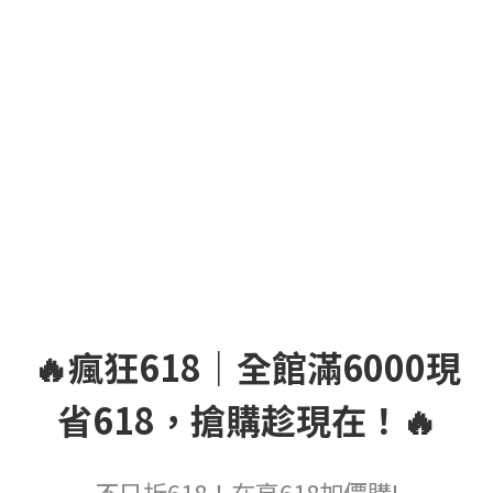
🔥瘋狂618｜全館滿6000現
省618，搶購趁現在！🔥
不只折618！在享618加價購!