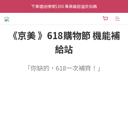
👉首次加入官方line送$200折價卷👈
下單還送嘖嘖$300 專案最超值折扣碼
👉首次加入官方line送$200折價卷👈
《京美 》618購物節 機能補
給站
「你缺的，618一次補齊！」