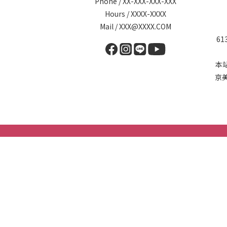
Phone / XX-XXX-XXX-XXX
Hours / XXXX-XXXX
Mail / XXX@XXXX.COM
6
本
京