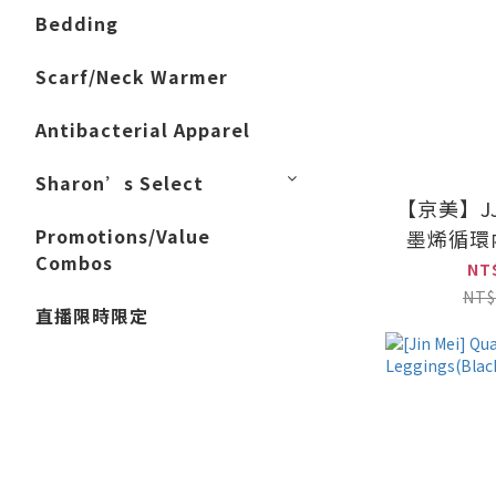
Bedding
Scarf/Neck Warmer
Antibacterial Apparel
Sharon’s Select
【京美】JJ
Promotions/Value
墨烯循環
Combos
NT
NT$
直播限時限定