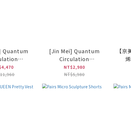
i] Quantum
[Jin Mei] Quantum
【京美
ulation
Circulation
烯
gs(Black)
Leggings(Black)
$4,470
NT$2,980
11,960
NT$5,980