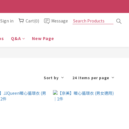
Sign in
Cart(0)
Message
os
Q&A
New Page
Sort by
24 Items per page