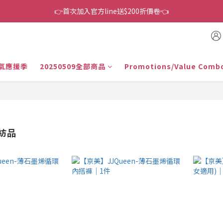
👉首次加入官方line送$200折價卷👈
👉首次加入官方line送$200折價卷👈
下單還送嘖嘖$300 專案最超值折扣碼
👉首次加入官方line送$200折價卷👈
氣應援季
20250509全部商品
Promotions/Value Comb
紡品