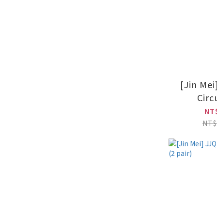
[Jin Me
Circ
Leggin
NT
NT$