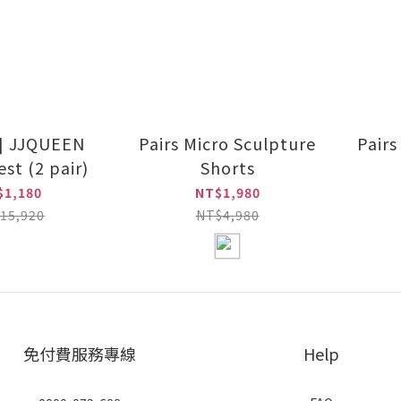
i] JJQUEEN
Pairs Micro Sculpture
Pairs
Pretty Vest (2 pair)
Shorts
$1,180
NT$1,980
15,920
NT$4,980
免付費服務專線
Help