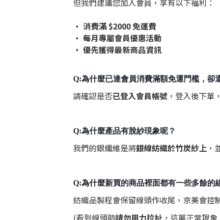
但我們建議您加入會員，享有以下福利：
• 消費滿 $2000 免運費
• 每月專屬會員優惠活動
• 優先獲得最新商品資訊
Q:為什麼已達會員消費滿額免運門檻，卻
請確認是否
已登入會員帳號
，登入後下單
Q:為什麼產品有脫紗現象呢？
我們的銀纖維是將
銀線紡織於竹炭紗上
，
Q:為什麼
新買的商品裡面都有一些多餘的
紡織品製程會保留線頭作收尾，京美會控
(看到線頭時
請勿用力拉扯
，這屬正常現象