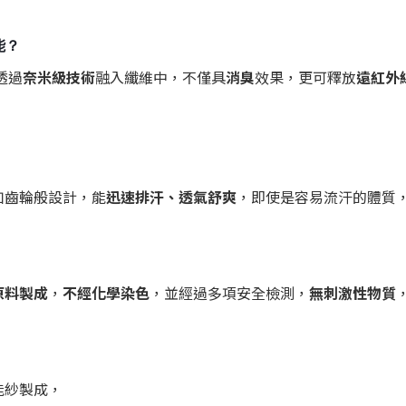
能？
透過
奈米級技術
融入纖維中，不僅具
消臭
效果，更可釋放
遠紅外
如齒輪般設計，能
迅速排汗、透氣舒爽
，即使是容易流汗的體質
原料製成
，
不經化學染色
，並經過多項安全檢測，
無刺激性物質
能紗製成，