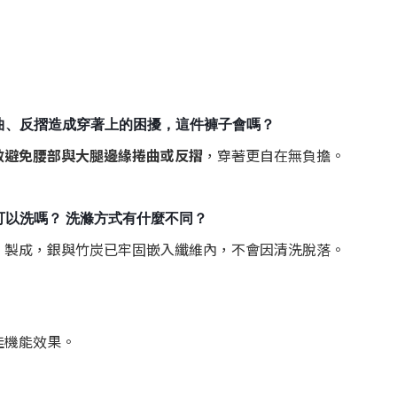
曲、反摺造成穿著上的困擾，這件褲子會嗎？
效避免腰部與大腿邊緣捲曲或反摺
，穿著更自在無負擔。
可以洗嗎？ 洗滌方式有什麼不同？
」製成，銀與竹炭已牢固嵌入纖維內，不會因清洗脫落。
佳機能效果。