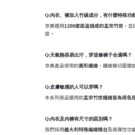
Q:內衣、褲加入竹碳成分，有什麼特殊功
京美選用
1200度高溫燒成的孟宗竹炭
，並
度。
Q:天氣熱容易出汗，穿這條褲子合適嗎？
京美產品使用的
異形纖維
，纖維橫切面猶
Q:皮膚敏感的人可以穿嗎？
本系列商品選用的
孟宗竹炭纖維皆為原色
Q:內衣及內褲有尺寸的區別嗎？
我們採用
義大利特殊編織機台
及高彈性功