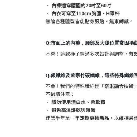
•
內褲適穿腰圍約20吋至60吋
•
內衣可穿至110cm胸圍、H罩杯
無論各種體型皆能
貼身服貼、無束縛感
。
Q:市面上的內褲，腰部及大腿位置常因捲
不會！這款褲子經過多次設計與調整，
有
Q:銀纖維及孟宗竹碳纖維，這些特殊纖維
不會！我們的特殊纖維經「
奈米融合技術
不過請注意：
•
請勿使用漂白水、柔軟精
•
避免高溫烘乾與曝曬
建議半年至一年
定期更換新品
，以維持最