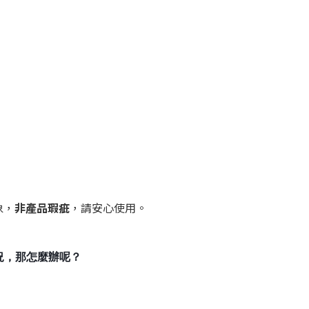
象，
非產品瑕疵
，請安心使用。
況，那怎麼辦呢？