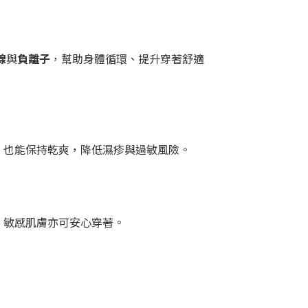
線
與
負離子
，幫助身體循環、提升穿著舒適
，也能保持乾爽，降低濕疹與過敏風險。
，敏感肌膚亦可安心穿著。