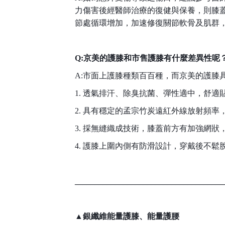
力傷害後經醫師治療的復健與保養，則膝
節處循環增加，加速修復關節軟骨及肌群
Q:京美的護膝和市售護膝有什麼差異性呢
A:市面上護膝種類百百種，而京美的護膝
1. 透氣排汗、除臭抗菌、彈性適中，舒適
2. 具有穩定的孟宗竹炭遠紅外線放射頻率
3. 採無縫織成技術，膝蓋前方有加強網
4. 護膝上圍內側有防滑設計，穿戴後不鬆
_____________________________________
▲銀纖維能量護膝、能量護腰