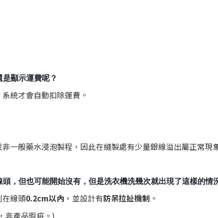
還是顯示運費呢？
，系統才會自動扣除運費。
並非一般藥水浸泡製程，因此在縫製處有少量銀線溢出屬正常現
線頭，但也可能開始沒有，但是洗衣機洗幾次就出現了這樣的情
制在線頭
0.2cm以內
，並設計有
防呆拉扯機制
。
，非產品瑕疵。)