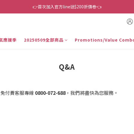
👉首次加入官方line送$200折價卷👈
👉首次加入官方line送$200折價卷👈
下單還送嘖嘖$300 專案最超值折扣碼
👉首次加入官方line送$200折價卷👈
氣應援季
20250509全部商品
Promotions/Value Comb
Q&A
打免付費客服專線
0800-072-688
，我們將盡快為您服務。