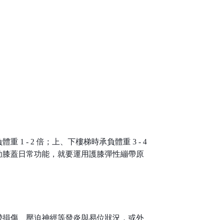
- 2 倍；上、下樓梯時承負體重 3 - 4
助膝蓋日常功能，就要運用護膝彈性繃帶原
帶損傷、壓迫神經等發炎與易位狀況，
或外