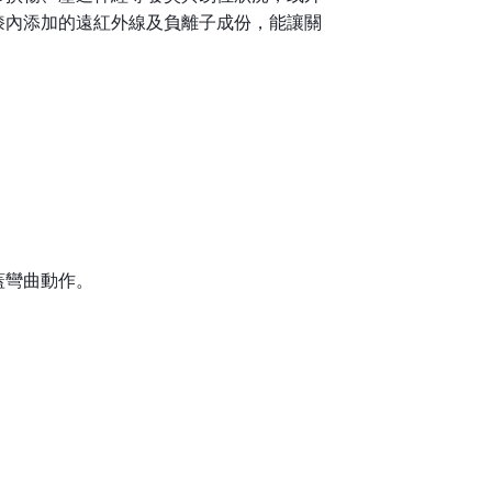
膝內添加的遠紅外線及負離子成份，能讓關
蓋彎曲動作。