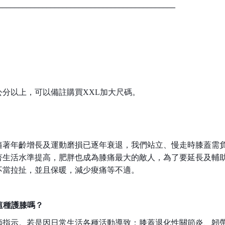
____________________________________________
公分以上，可以備註購買XXL加大尺碼。
年齡增長及運動磨損已逐年衰退，我們站立、慢走時膝蓋需負體重 1 
隨著生活水準提高，肥胖也成為膝痛最大的敵人，為了要延長及輔
不當拉扯，並且保暖，減少痠痛等不適。
這種護膝嗎？
醫師指示。若是因日常生活各種活動導致：膝蓋退化性關節炎、韌