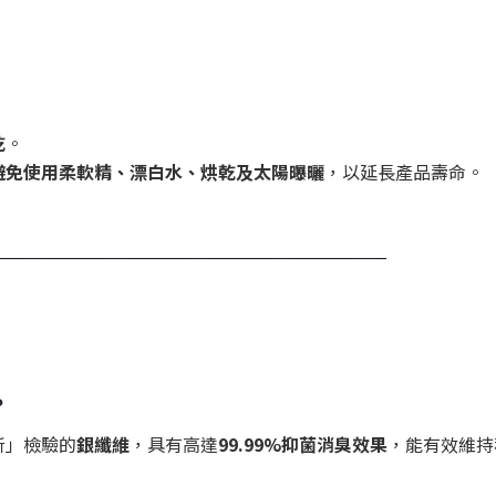
乾
。
避免使用柔軟精、漂白水、烘乾及太陽曝曬
，以延長產品壽命。
____________________________________________
？
所」檢驗的
銀纖維
，具有高達
99.99%抑菌消臭效果
，能有效維持