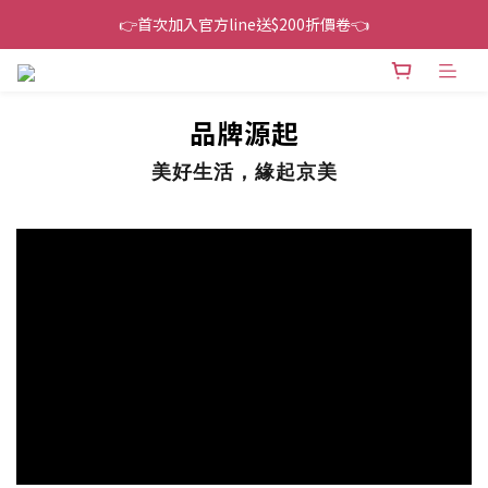
👉首次加入官方line送$200折價卷👈
👉首次加入官方line送$200折價卷👈
下單還送嘖嘖$300 專案最超值折扣碼
👉首次加入官方line送$200折價卷👈
品牌源起
美好生活，緣起京美