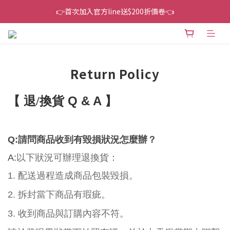
👉首次加入官方line送$200折價卷👈
👉首次加入官方line送$200折價卷👈
下單還送嘖嘖$300 專案最超值折扣碼
👉首次加入官方line送$200折價卷👈
Return Policy
【
換貨 Q & A 】
退/
Q:請問商品收到有毀損狀況怎麼辦？
A:
以下狀況可辦理退換貨：
1. 配送過程造成商品包裝毀損。
2. 拆封當下商品
有瑕疵
。
3. 收到商品與訂購內容不符。