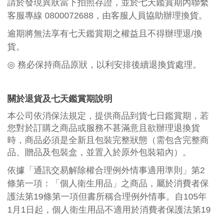
請於發現異狀當下拍照存證，並於七天鑑賞期內聯繫
客服專線 0800072688
，由客服人員協助辦理換貨。
逾期將無法享有七天鑑賞期之權益且不得辦理退/換
貨。
◎
務必保持商品原狀，以利安排後續退換貨處理。
關於退貨及七天鑑賞期說明
本公司依消保法規定，提供商品到貨七日鑑賞期，若
您對於訂購之商品或服務不甚滿意且欲辦理退換貨
時，商品必須是全新且包裝完整狀態（需包含完整商
品、贈品及包裝盒，並置入於原外包裝箱內）。
依據「通訊交易解除權合理例外情事適用準則」第2
條第一項：「
個人衛生用品
」之商品，屬於消費者保
護法第19條第一項但書所稱合理例外情事。自105年
1月1日起，
個人衛生用品
不適用於消費者保護法第19