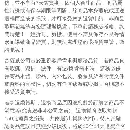
條，並不享有7天鑑賞期，因
個人衛生
商品，商品屬
性特殊或有保存期限等問題，除商品本身瑕疵或運送
過程而造成的損毀，才可接受您的退貨申請，非商品
瑕疵恕無法為您辦理退換貨，下單前請務必考慮、詢
問清楚！一經拆封、
剪標
、
使用不當
及保存不良等情
形而導致商品變質，則無法處理您的退換貨申請，敬
請見諒！
普羅威公司
基於重視客戶需求與服務品質，若商品真
有
瑕疵、毀損、缺件
，有退/換貨需求時，請
務必
保
持商品本體、贈品、內外包裝、發票及所有附隨文件
或資料的完整性，切勿有任何缺漏或毀損，否則恕不
接受退貨申請。
若超過鑑賞期，退換商品原因屬您對於訂購之商品不
滿意等(究責屬非本公司之責)，退換貨將收取每趟
1
50元運費之損失，共兩趟(出貨與收回)，待人員確
認商品無誤且無短少破損後，將於10至14天退費至客