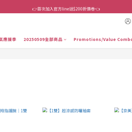
👉首次加入官方line送$200折價卷👈
👉首次加入官方line送$200折價卷👈
下單還送嘖嘖$300 專案最超值折扣碼
👉首次加入官方line送$200折價卷👈
氣應援季
20250509全部商品
Promotions/Value Comb