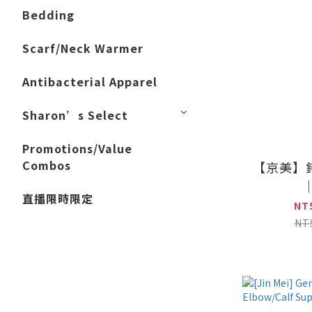
Bedding
Scarf/Neck Warmer
Antibacterial Apparel
Sharon’s Select
Promotions/Value
Combos
【京美】
直播限時限定
NT
NT