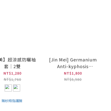
美】超涼感防曬袖
[Jin Mei] Germanium
套｜2雙
Anti-kyphosis
Support Gear
NT$1,280
NT$1,800
NT$1,760
NT$5,980