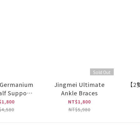
Sold Out
] Germanium
Jingmei Ultimate
【2
lf Support
Ankle Braces
 pair)
$1,800
NT$1,800
$4,580
NT$5,980