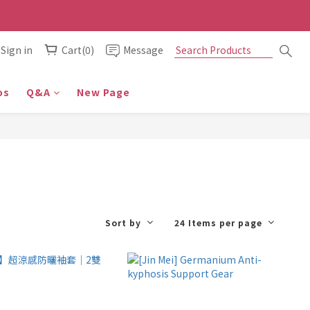
Sign in
Cart(0)
Message
os
Q&A
New Page
Sort by
24 Items per page