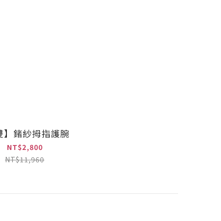
雙】鍺紗拇指護腕
NT$2,800
NT$11,960