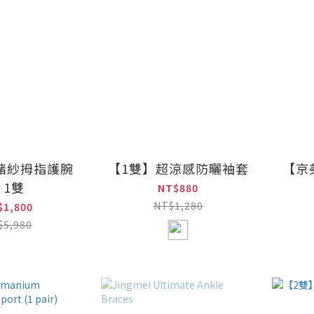
鍺紗拇指護腕
【1雙】超涼感防曬袖套
【京
｜1雙
NT$880
NT$1,280
$1,800
$5,980