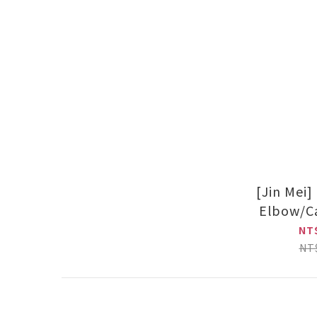
[Jin Mei
Elbow/Ca
(1
NT
NT