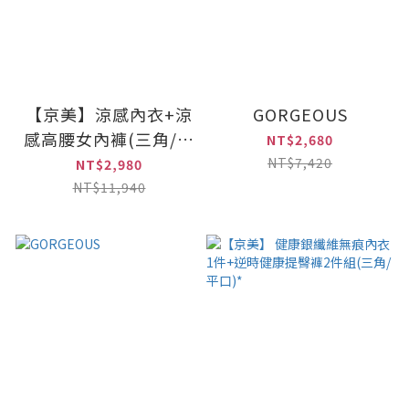
【京美】涼感內衣+涼
GORGEOUS
感高腰女內褲(三角/平
NT$2,680
口)｜各2件
NT$7,420
NT$2,980
NT$11,940