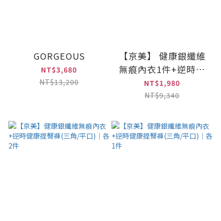
GORGEOUS
【京美】 健康銀纖維
無痕內衣1件+逆時健
NT$3,680
康提臀褲2件組(三角/
NT$13,200
NT$1,980
平口)*
NT$9,340