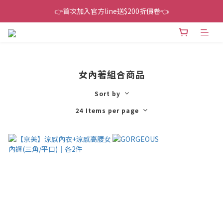
👉首次加入官方line送$200折價卷👈
👉首次加入官方line送$200折價卷👈
下單還送嘖嘖$300 專案最超值折扣碼
👉首次加入官方line送$200折價卷👈
女內著組合商品
Sort by
24 Items per page