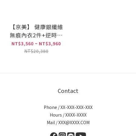
【京美】 健康銀纖維
無痕內衣2件+逆時健
康提臀褲4件組(三角/
NT$3,560 ~ NT$3,960
平口)
NT$20,380
Contact
Phone / XX-XXX-XXX-XXX
Hours / XXXX-XXXX
Mail / XXX@XXXX.COM