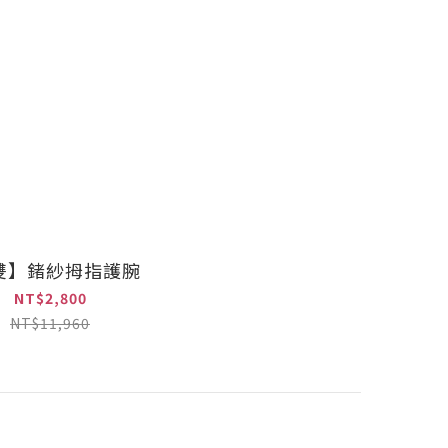
雙】鍺紗拇指護腕
NT$2,800
NT$11,960