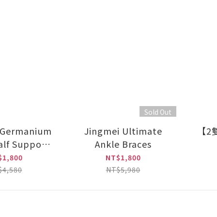
Sold Out
] Germanium
Jingmei Ultimate
【2
lf Support
Ankle Braces
 pair)
$1,800
NT$1,800
$4,580
NT$5,980