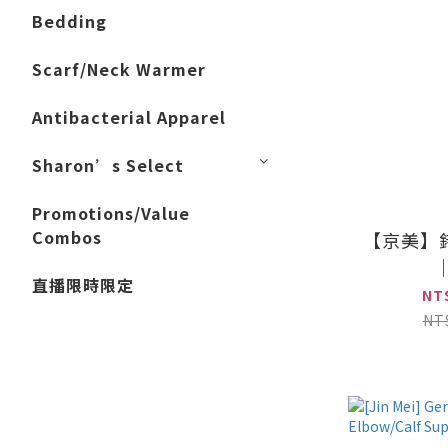
Bedding
Scarf/Neck Warmer
Antibacterial Apparel
Sharon’s Select
Promotions/Value
Combos
【京美】
直播限時限定
NT
NT