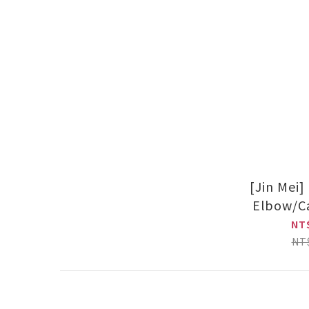
[Jin Mei
Elbow/Ca
(1
NT
NT