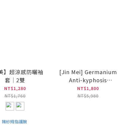
美】超涼感防曬袖
[Jin Mei] Germanium
套｜2雙
Anti-kyphosis
Support Gear
NT$1,280
NT$1,800
NT$1,760
NT$5,980