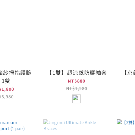
鍺紗拇指護腕
【1雙】超涼感防曬袖套
【京
｜1雙
NT$880
NT$1,280
$1,800
$5,980