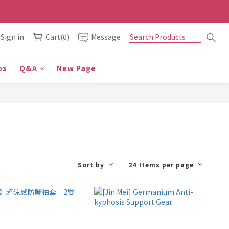
Sign in
Cart(0)
Message
os
Q&A
New Page
Sort by
24 Items per page