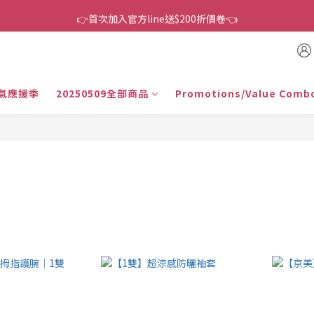
👉首次加入官方line送$200折價卷👈
👉首次加入官方line送$200折價卷👈
下單還送嘖嘖$300 專案最超值折扣碼
👉首次加入官方line送$200折價卷👈
氣應援季
20250509全部商品
Promotions/Value Comb