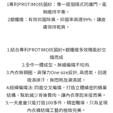
1專利PROTIMO抗菌紗：像一道阻隔式防護門，能
夠維持平衡。
2銀纖維：有效抑菌除臭，抑菌率高達99%，讓皮
膚保持乾爽。
1.結合專利PROTIMO抗菌紗+銀纖維多效機能紗交
織而成
2.全件一體成型，無縫編織不咬肉. 
3.內衣無鋼圈，高彈力One size設計, 高透氣，迅速
吸濕排汗，無悶熱及潮濕感。
4.經緯編織法: 四面交叉編織，打造立體縝密的蜂巢
結構，幫助減少背後贅肉，讓內衣穿起來挺而美。
5.一天產量只能打造100多件，精密雕琢，只為呈現
內衣褲紡織工藝的極致完美。