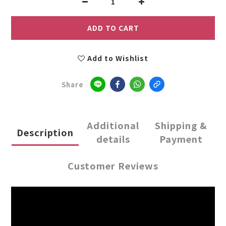
ADD TO CART
Add to Wishlist
Share
Additional
Shipping &
Description
details
Payment
Customer Reviews