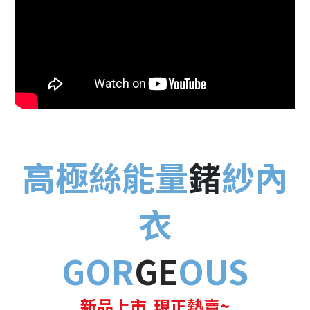
高極絲能量
鍺
紗內
衣
GOR
GE
OUS
新品上市 現正熱賣~