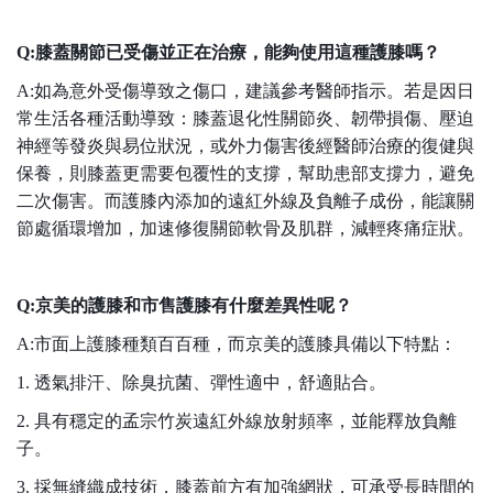
Q:膝蓋關節已受傷並正在治療，能夠使用這種護膝嗎？
A:如為意外受傷導致之傷口，建議參考醫師指示。若是因日
常生活各種活動導致：膝蓋退化性關節炎、韌帶損傷、壓迫
神經等發炎與易位狀況，
或外力傷害後經醫師治療的復健與
保養，則膝蓋更需要包覆性的支撐，幫助患部支撐力，避免
二次傷害。
而護膝內添加的遠紅外線及負離子成份，能讓關
節處循環增加，加速修復關節軟骨及肌群，減輕疼痛症狀。
Q:京美的護膝和市售護膝有什麼差異性呢？
A:市面上護膝種類百百種，而京美的護膝具備以下特點：
1. 透氣排汗、除臭抗菌、彈性適中，舒適貼合。
2. 具有穩定的孟宗竹炭遠紅外線放射頻率，並能釋放負離
子。
3. 採無縫織成技術，膝蓋前方有加強網狀，可承受長時間的