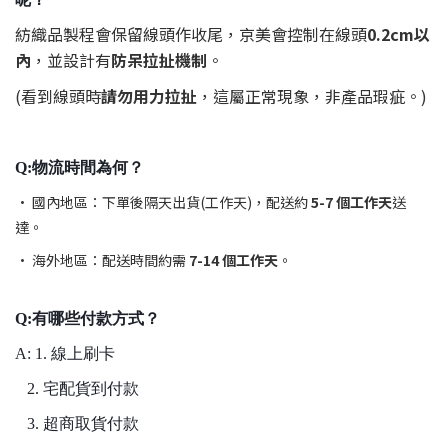
紡織品製程會保留線頭作收尾，京美會控制在線頭
0.2cm以
內
，並設計有
防呆拉扯機制
。
(看到線頭時
請勿用力拉扯
，這屬正常現象，非產品瑕疵。)
Q:物流時間為何？
• 國內地區：下單後隔天出貨(工作天)，配送約
5-7 個工作天
送
達。
• 海外地區：配送時間約需
7-14 個工作天
。
Q:有哪些付款方式？
A: 1. 線上刷卡
2. 宅配貨到付款
3. 超商取貨付款