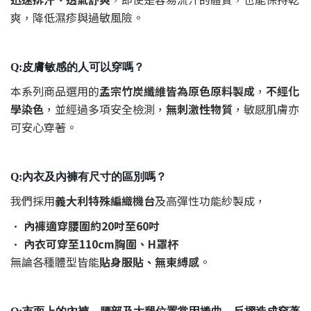
爽，降低濕疹與過敏風險。
Q:皮膚敏感的人可以穿嗎？
本系列商品選用的
孟宗竹炭纖維皆為原色原料製成
，
不經化
學染色
，並經過多項安全檢測，
無刺激性物質
，敏感肌膚亦
可安心穿著。
Q:內衣及內褲有尺寸的區別嗎？
我們採用
義大利特殊編織機台
及高彈性功能紗製成，
•
內褲適穿腰圍約20吋至60吋
•
內衣可穿至110cm胸圍、H罩杯
無論各種體型皆能
貼身服貼、無束縛感
。