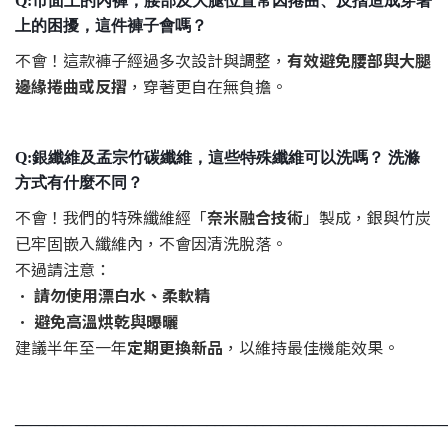
Q:市面上的內褲，腰部及大腿位置常因捲曲、反摺造成穿著
上的困擾，這件褲子會嗎？
不會！這款褲子經過多次設計與調整，
有效避免腰部與大腿
邊緣捲曲或反摺
，穿著更自在無負擔。
Q:銀纖維及孟宗竹碳纖維，這些特殊纖維可以洗嗎？ 洗滌
方式有什麼不同？
不會！我們的特殊纖維經「
奈米融合技術
」製成，銀與竹炭
已牢固嵌入纖維內，不會因清洗脫落。
不過請注意：
•
請勿使用漂白水、柔軟精
•
避免高溫烘乾與曝曬
建議半年至一年
定期更換新品
，以維持最佳機能效果。
______________________________________________________