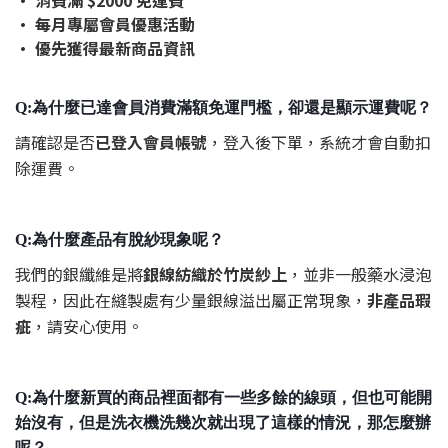
• 消費滿 $2000 免運費
• 每月專屬會員優惠活動
• 優先獲得最新商品資訊
Q:為什麼已達會員消費滿額免運門檻，卻還是顯示運費呢？
請確認是否
已登入會員帳號
，登入後下單，系統才會自動扣
除運費。
Q:為什麼產品有脫紗現象呢？
我們的銀纖維是將
銀線紡織於竹炭紗上
，並非一般藥水浸泡
製程，因此在縫製處有少量銀線溢出屬正常現象，
非產品瑕
疵
，請安心使用。
Q:為什麼
新買的商品裡面都有一些多餘的線頭，但也可能開
始沒有，但是洗衣機洗幾次就出現了這樣的情況，那怎麼辦
呢？