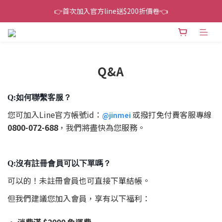
👉首次加入官方line送$200折價卷👈
👉首次加入官方line送$200折價卷👈
下單還送嘖嘖$300 專案最超值折扣碼
👉首次加入官方line送$200折價卷👈
Q&A
Q:如何聯繫客服？
您可加入Line官方帳號id：
或撥打免付費客服專線
@jinmei
0800-072-688
，我們將盡快為您服務。
Q:沒有註冊會員可以下單嗎？
可以的！未註冊會員也可直接下單結帳。
但我們建議您加入會員，享有以下福利：