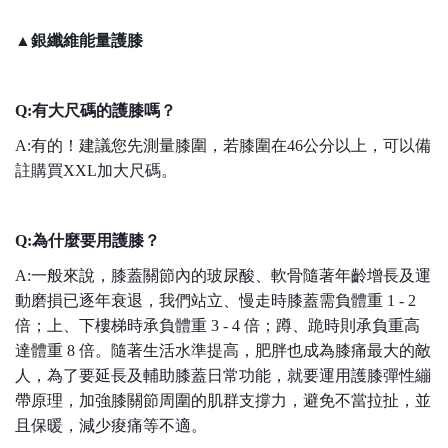
▲銀纖維能量護膝
Q:有大尺碼的護膝嗎？
A:有的！建議您先測量膝圍，若膝圍在46公分以上，可以備
註購買XXL加大尺碼。
Q:為什麼要用護膝？
A:一般來說，膝蓋關節內的玻尿酸、軟骨隨著年齡增長及運
動磨損已逐年衰退，我們站立、慢走時膝蓋需負體重 1 - 2
倍；上、下樓梯時承負體重 3 - 4 倍；蹲、跪時則承負重高
達體重 8 倍。隨著生活水準提高，肥胖也成為膝痛最大的敵
人，為了要延長及輔助膝蓋日常功能，就要運用護膝彈性繃
帶原理，加強膝關節周圍的肌群支撐力，避免不當拉扯，並
且保暖，減少痠痛等不適。