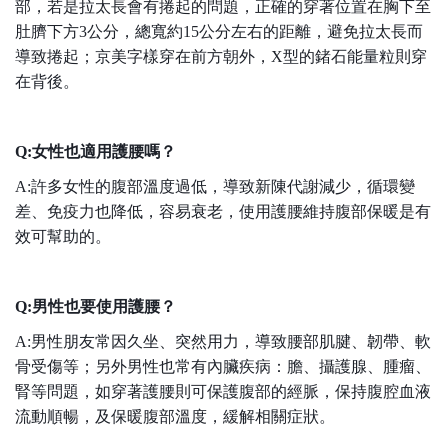
部，若是拉太長會有捲起的問題，正確的穿著位置在胸下至
肚臍下方3公分，總寬約15公分左右的距離，避免拉太長而
導致捲起；京美字樣穿在前方朝外，X型的鍺石能量粒則穿
在背後。
Q:女性也適用護腰嗎？
A:許多女性的腹部溫度過低，導致新陳代謝減少，循環變
差、免疫力也降低，容易衰老，使用護腰維持腹部保暖是有
效可幫助的。
Q:男性也要使用護腰？
A:男性朋友常因久坐、突然用力，導致腰部肌腱、韌帶、軟
骨受傷等；另外男性也常有內臟疾病：膽、攝護腺、腫瘤、
腎等問題，如穿著護腰則可保護腹部的經脈，
保持腹腔血液
流動順暢，及保暖腹部溫度，緩解相關症狀。