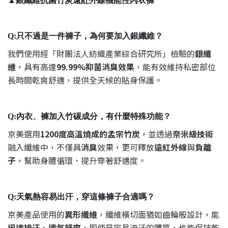
▲銀纖維抗菌竹炭遠紅外線機能性內衣褲
Q:只不過是一件褲子，為何要加入銀纖維？
我們使用經「財團法人紡織產業綜合研究所」檢驗的
銀纖
維
，具有高達
99.99%抑菌消臭效果
，能有效維持私密部位
長時間乾爽舒適，提供全天候的貼身保護。
Q:內衣、褲加入竹碳成分，有什麼特殊功能？
京美選用
1200度高溫燒成的孟宗竹炭
，並透過
奈米級技術
融入纖維中，不僅具
消臭
效果，更可釋放
遠紅外線
與
負離
子
，幫助身體循環、提升穿著舒適度。
Q:天氣熱容易出汗，穿這條褲子合適嗎？
京美產品使用的
異形纖維
，纖維橫切面猶如齒輪般設計，能
迅速排汗、透氣舒爽
，即使是容易流汗的體質，也能保持乾