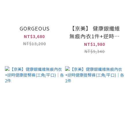
GORGEOUS
【京美】 健康銀纖維
無痕內衣1件+逆時健
NT$3,680
康提臀褲2件組(三角/
NT$13,200
NT$1,980
平口)*
NT$9,340