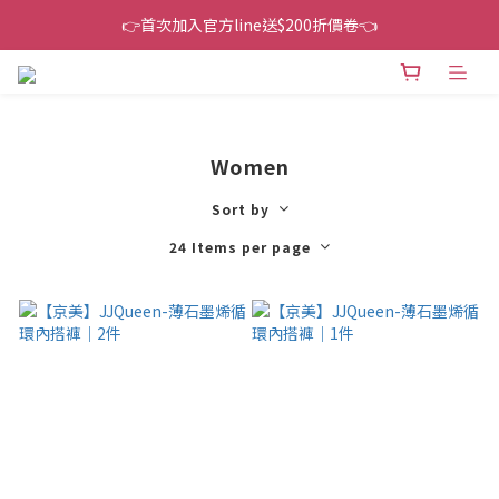
👉首次加入官方line送$200折價卷👈
👉首次加入官方line送$200折價卷👈
下單還送嘖嘖$300 專案最超值折扣碼
👉首次加入官方line送$200折價卷👈
Women
Sort by
24 Items per page