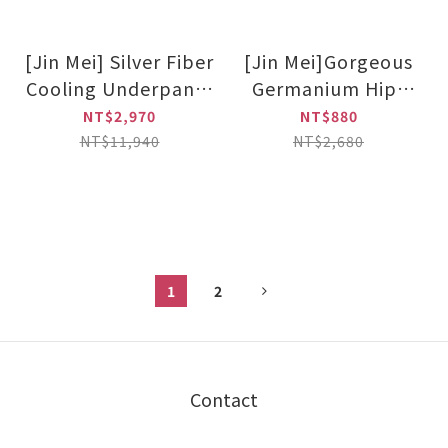
[Jin Mei] Silver Fiber
[Jin Mei]Gorgeous
Cooling Underpants
Germanium Hip-
(Briefs/Boy-shorts)
lifting Underpants
NT$2,970
NT$880
set of six
NT$11,940
NT$2,680
1
2
Contact