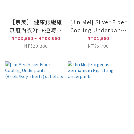
【京美】 健康銀纖維
[Jin Mei] Silver Fiber
無痕內衣2件+逆時健
Cooling Underpants
康提臀褲4件組(三角/
(Briefs/Boy-shorts)
NT$3,560 ~ NT$3,960
NT$1,560
平口)
set of two
NT$20,380
NT$5,700