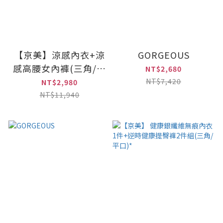
【京美】涼感內衣+涼
GORGEOUS
感高腰女內褲(三角/平
NT$2,680
口)｜各2件
NT$7,420
NT$2,980
NT$11,940