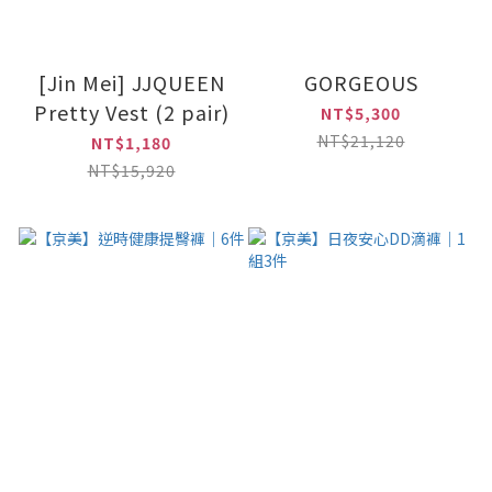
[Jin Mei] JJQUEEN
GORGEOUS
Pretty Vest (2 pair)
NT$5,300
NT$21,120
NT$1,180
NT$15,920