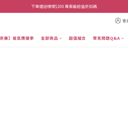
👉首次加入官方line送$200折價卷👈
下單還送嘖嘖$300 專案最超值折扣碼
👉首次加入官方line送$200折價卷👈
會
京美】爸氣應援季
全部商品
超值組合
常見問題Q&A