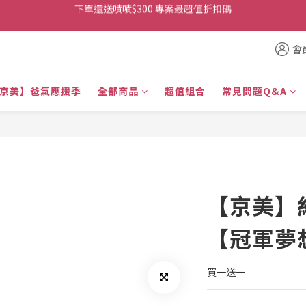
👉首次加入官方line送$200折價卷👈
👉首次加入官方line送$200折價卷👈
下單還送嘖嘖$300 專案最超值折扣碼
會
👉首次加入官方line送$200折價卷👈
京美】爸氣應援季
全部商品
超值組合
常見問題Q&A
【京美】
【冠軍夢
買一送一