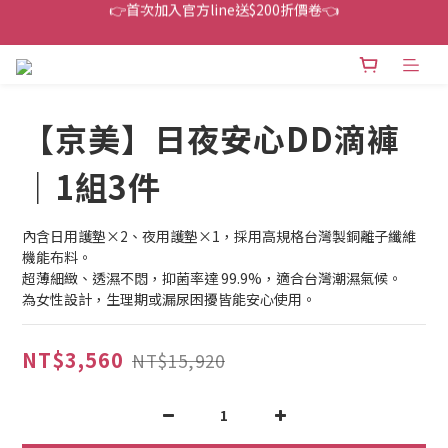
👉首次加入官方line送$200折價卷👈
下單還送嘖嘖$300 專案最超值折扣碼
👉首次加入官方line送$200折價卷👈
【京美】日夜安心DD滴褲
｜1組3件
內含日用護墊×2、夜用護墊×1，採用高規格台灣製銅離子纖維
機能布料。
超薄細緻、透濕不悶，抑菌率達 99.9%，適合台灣潮濕氣候。
為女性設計，生理期或漏尿困擾皆能安心使用。
NT$3,560
NT$15,920