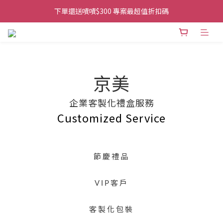
👉首次加入官方line送$200折價卷👈
下單還送嘖嘖$300 專案最超值折扣碼
👉首次加入官方line送$200折價卷👈
京美
企業客製化禮盒服務
Customized Service
節慶禮品
VIP客戶
客製化包裝